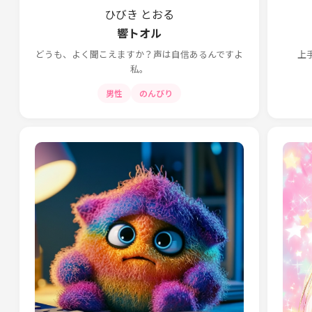
ひびき とおる
響トオル
どうも、よく聞こえますか？声は自信あるんですよ
上
私。
男性
のんびり