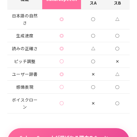
スA
スB
日本語の自然
◎
○
△
さ
生成速度
◎
○
○
読みの正確さ
◎
△
○
ピッチ調整
○
○
✕
ユーザー辞書
◎
✕
△
感情表現
○
○
○
ボイスクロー
○
✕
○
ン