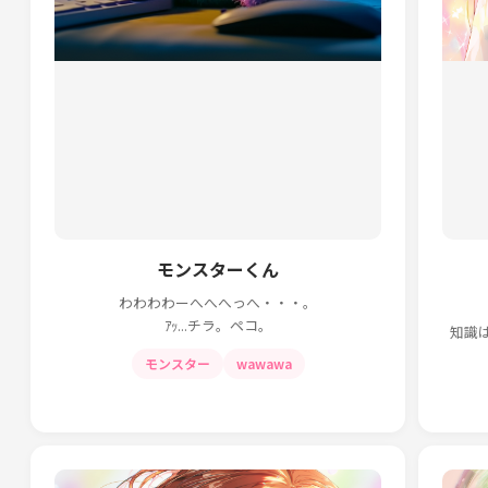
モンスターくん
わわわわーへへへっへ・・・。
ｱｯ...チラ。ペコ。
知識
モンスター
wawawa