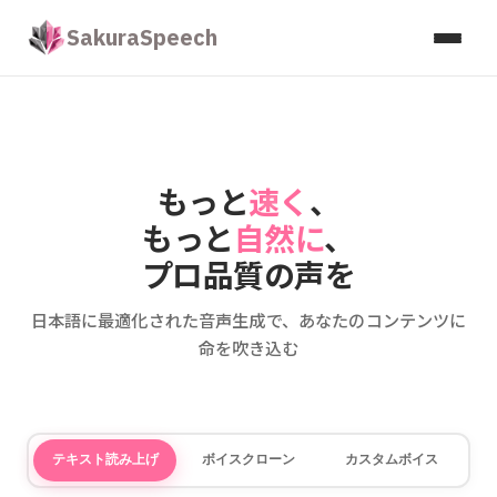
SakuraSpeech
もっと
速く
、
もっと
自然に
、
プロ品質の声を
日本語に最適化された音声生成で、あなたのコンテンツに
命を吹き込む
テキスト読み上げ
ボイスクローン
カスタムボイス